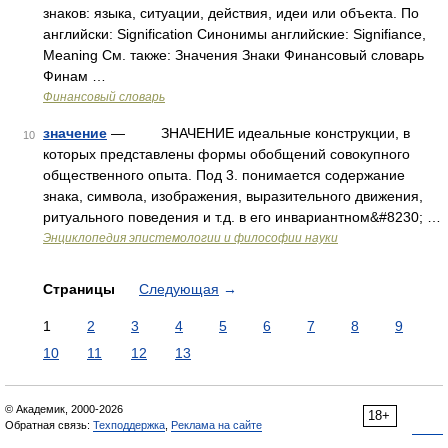
знаков: языка, ситуации, действия, идеи или объекта. По
английски: Signification Синонимы английские: Signifiance,
Meaning См. также: Значения Знаки Финансовый словарь
Финам …
Финансовый словарь
значение
— ЗНАЧЕНИЕ идеальные конструкции, в
10
которых представлены формы обобщений совокупного
общественного опыта. Под 3. понимается содержание
знака, символа, изображения, выразительного движения,
ритуального поведения и т.д. в его инвариантном&#8230; …
Энциклопедия эпистемологии и философии науки
Страницы
Следующая
→
1
2
3
4
5
6
7
8
9
10
11
12
13
© Академик, 2000-2026
18+
Обратная связь:
Техподдержка
,
Реклама на сайте