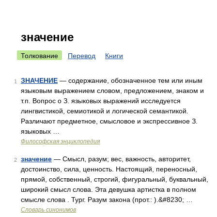
значение
Толкование
Перевод
Книги
ЗНАЧЕНИЕ
— содержание, обозначенное тем или иным
1
языковым выражением словом, предложением, знаком и
т.п. Вопрос о З. языковых выражений исследуется
лингвистикой, семиотикой и логической семантикой.
Различают предметное, смысловое и экспрессивное З.
языковых …
Философская энциклопедия
значение
— Смысл, разум; вес, важность, авторитет,
2
достоинство, сила, ценность. Настоящий, переносный,
прямой, собственный, строгий, фигуральный, буквальный,
широкий смысл слова. Эта девушка артистка в полном
смысле слова . Тург. Разум закона (прот.: ).&#8230; …
Словарь синонимов