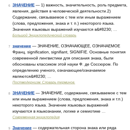
ЗНАЧЕНИЕ
— 1) важность, значительность, роль предмета,
6
явления, действия в человеческой деятельности.2)
Содержание, связываемое с тем или иным выражением
(слова, предложения, знака и т. п.) некоторого языка.
Значения языковых выражений изучаются в&#8230; …
Большой Энциклопедический словарь
значение
— ЗНАЧЕНИЕ, ОЗНАЧАЮЩЕЕ, ОЗНАЧАЕМОЕ
7
Франц. signification, signifiant, SIGNIFIE. Основные понятия
современной лингвистики для описания знака, были
обоснованы классиком этой науки Ф. де Соссюром. По
определению ученого, означающее/означаемое
являются&#8230; …
Постмодернизм. Словарь терминов.
ЗНАЧЕНИЕ
— ЗНАЧЕНИЕ, содержание, связываемое с тем
8
или иным выражением (слова, предложения, знака и т.п.)
некоторого языка. Значение языковых выражений
изучаются в языкознании, логике и семиотике …
Современная энциклопедия
Значение
— содержательная сторона знака или ряда
9